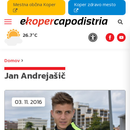
Mestna občina Koper
Koper zdravo mesto
26.7°C
›
Domov
Jan Andrejašič
03. 11. 2016