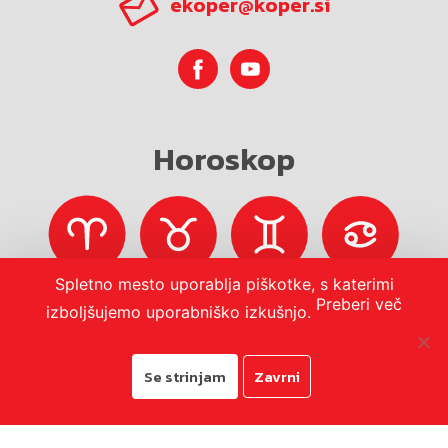
ekoper@koper.si
Horoskop
Spletno mesto uporablja piškotke, s katerimi
Preberi več
izboljšujemo uporabniško izkušnjo.
Se strinjam
Zavrni