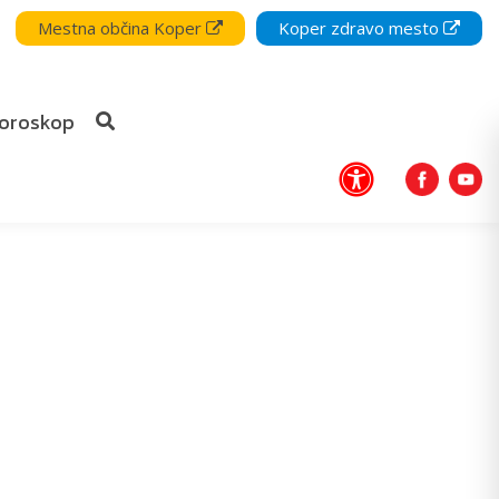
Mestna občina Koper
Koper zdravo mesto
oroskop