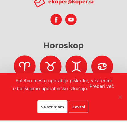
ekoper@koper.si
Horoskop
Spletno mesto uporablja piškotke, s katerimi
Preberi več
izboljšujemo uporabniško izkušnjo.
Se strinjam
Zavrni