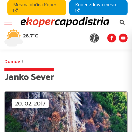
Mestna občina Koper
Koper zdravo mesto
26.7°C
›
Domov
Janko Sever
20. 02. 2017