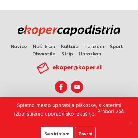
Novice
Naši kraji
Kultura
Turizem
Šport
Obvestila
Strip
Horoskop
ekoper@koper.si
Spletno mesto uporablja piškotke, s katerimi
Horoskop
Preberi več
izboljšujemo uporabniško izkušnjo.
Se strinjam
Zavrni