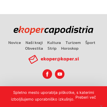
Novice
Naši kraji
Kultura
Turizem
Šport
Obvestila
Strip
Horoskop
ekoper@koper.si
Horoskop
Spletno mesto uporablja piškotke, s katerimi
Preberi več
izboljšujemo uporabniško izkušnjo.