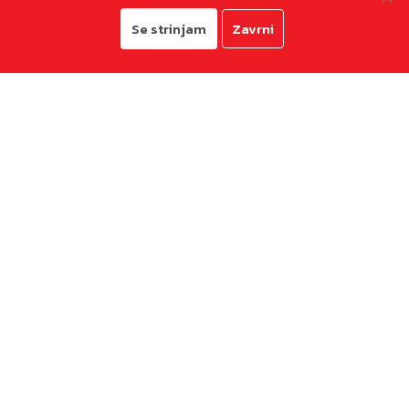
Se strinjam
Zavrni
© 2026
Mestna občina Koper
Pravno obvestilo in zasebnost