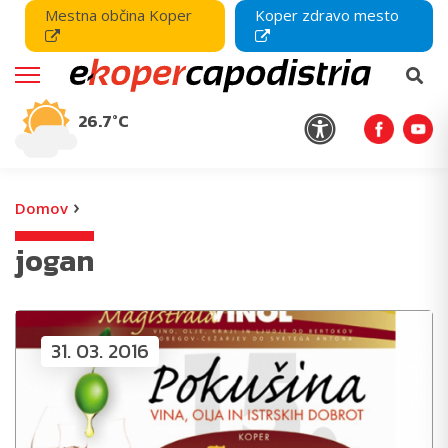
Mestna občina Koper
Koper zdravo mesto
26.7°C
›
Domov
jogan
31. 03. 2016