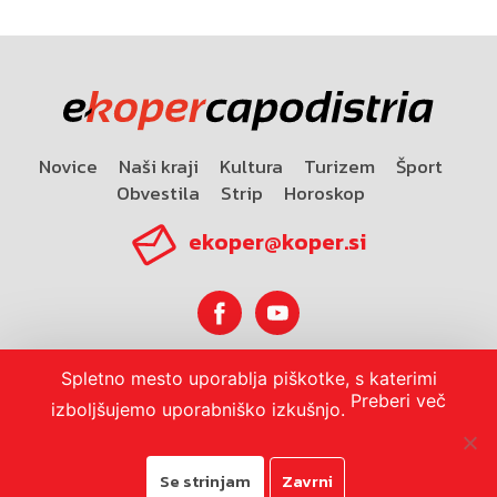
Novice
Naši kraji
Kultura
Turizem
Šport
Obvestila
Strip
Horoskop
ekoper@koper.si
Spletno mesto uporablja piškotke, s katerimi
Horoskop
Preberi več
izboljšujemo uporabniško izkušnjo.
Se strinjam
Zavrni