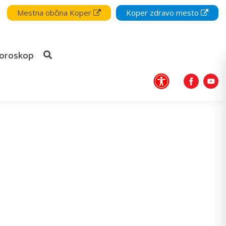
Mestna občina Koper
Koper zdravo mesto
oroskop