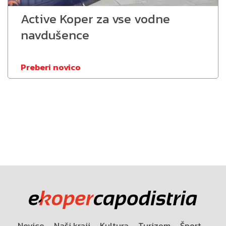
Active Koper za vse vodne
navdušence
Preberi novico
Novice
Naši kraji
Kultura
Turizem
Šport