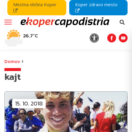
Mestna občina Koper
Koper zdravo mesto
26.7°C
›
Domov
kajt
15. 10. 2018