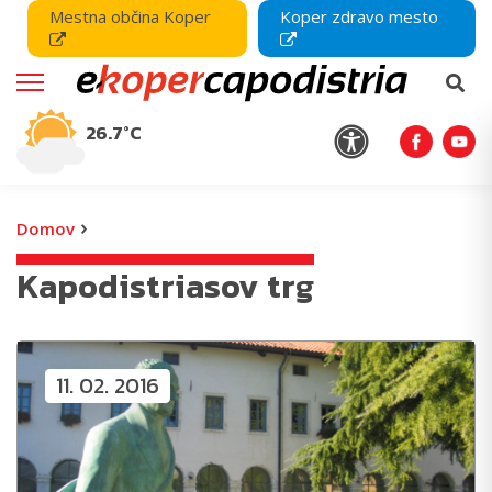
Mestna občina Koper
Koper zdravo mesto
26.7°C
›
Domov
Kapodistriasov trg
11. 02. 2016