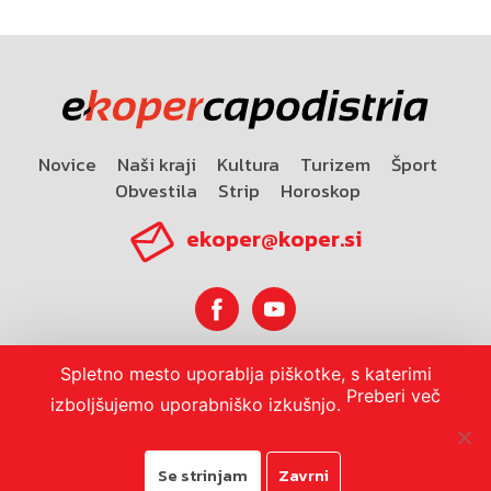
Novice
Naši kraji
Kultura
Turizem
Šport
Obvestila
Strip
Horoskop
ekoper@koper.si
Spletno mesto uporablja piškotke, s katerimi
Horoskop
Preberi več
izboljšujemo uporabniško izkušnjo.
Se strinjam
Zavrni