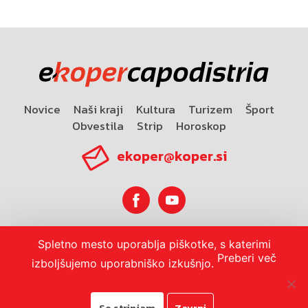
Novice
Naši kraji
Kultura
Turizem
Šport
Obvestila
Strip
Horoskop
ekoper@koper.si
Spletno mesto uporablja piškotke, s katerimi
Horoskop
Preberi več
izboljšujemo uporabniško izkušnjo.
Se strinjam
Zavrni