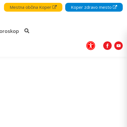
Mestna občina Koper
Koper zdravo mesto
oroskop