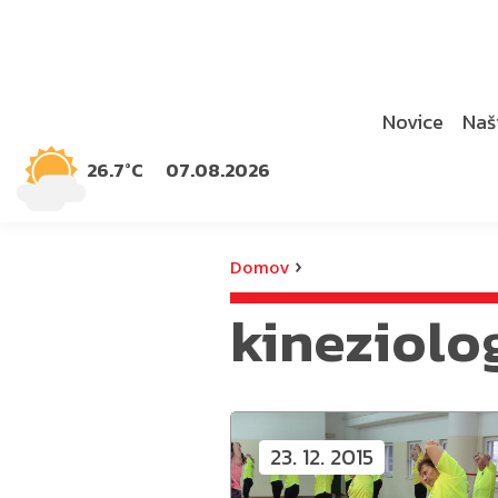
Novice
Naši
26.7°C
07.08.2026
›
Domov
kineziolo
23. 12. 2015