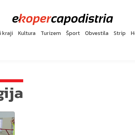
 kraji
Kultura
Turizem
Šport
Obvestila
Strip
H
gija