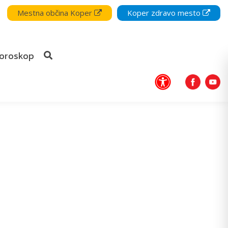
Mestna občina Koper
Koper zdravo mesto
oroskop