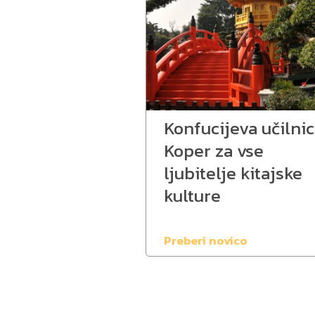
Konfucijeva učilni
Koper za vse
ljubitelje kitajske
kulture
Preberi novico