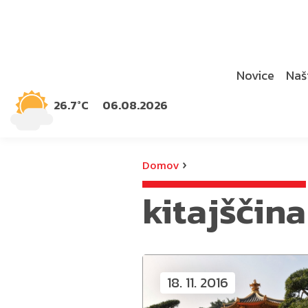
Novice
Naši
26.7°C
06.08.2026
›
Domov
kitajščina
18. 11. 2016