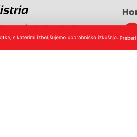
Ho
Turizem
Šport
Obvestila
Strip
otke, s katerimi izboljšujemo uporabniško izkušnjo.
Preberi
bnost
O portalu
Oglaševanje
Izjava o dostopnosti