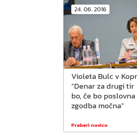
24. 06. 2016
Violeta Bulc v Kopr
“Denar za drugi tir
bo, če bo poslovna
zgodba močna”
Preberi novico