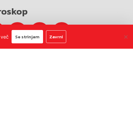
roskop
Se strinjam
Zavrni
 več
Avtorji:
Emigma