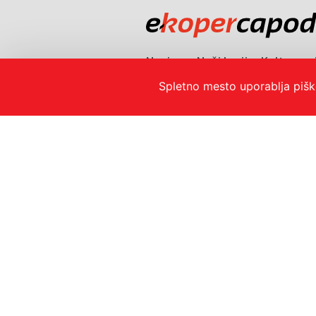
Novice
Naši kraji
Kultura
Horoskop
Spletno mesto uporablja pišk
ekoper@koper.si
© 2026
Mestna občina Koper
Pravno obvestilo in zase