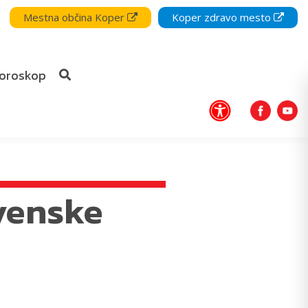
Mestna občina Koper
Koper zdravo mesto
oroskop
venske