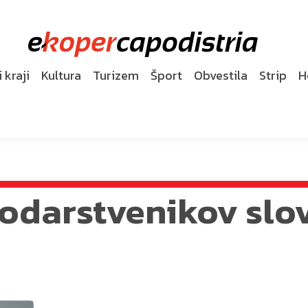
 kraji
Kultura
Turizem
Šport
Obvestila
Strip
H
odarstvenikov slo