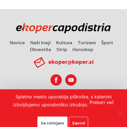
Novice
Naši kraji
Kultura
Turizem
Šport
Obvestila
Strip
Horoskop
ekoper@koper.si
Spletno mesto uporablja piškotke, s katerimi
Horoskop
Preberi več
izboljšujemo uporabniško izkušnjo.
Se strinjam
Zavrni