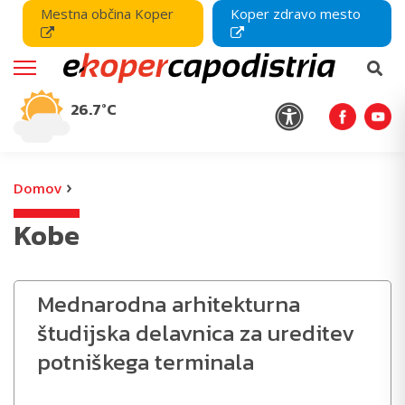
Mestna občina Koper
Koper zdravo mesto
26.7°C
›
Domov
Kobe
Mednarodna arhitekturna
študijska delavnica za ureditev
potniškega terminala