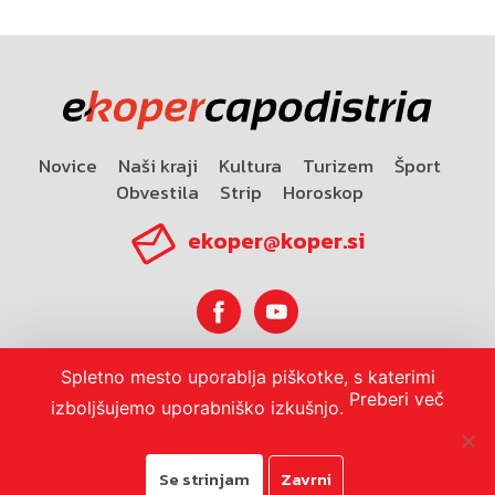
Novice
Naši kraji
Kultura
Turizem
Šport
Obvestila
Strip
Horoskop
ekoper@koper.si
Spletno mesto uporablja piškotke, s katerimi
Horoskop
Preberi več
izboljšujemo uporabniško izkušnjo.
Se strinjam
Zavrni