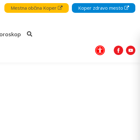
Mestna občina Koper
Koper zdravo mesto
oroskop