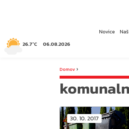
Novice
Naši
26.7°C
06.08.2026
›
Domov
komunaln
30. 10. 2017