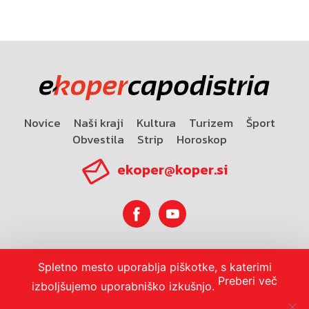
Novice
Naši kraji
Kultura
Turizem
Šport
Obvestila
Strip
Horoskop
ekoper@koper.si
Horoskop
Spletno mesto uporablja piškotke, s katerimi
Preberi več
izboljšujemo uporabniško izkušnjo.