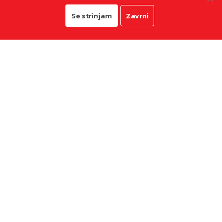
Se strinjam
Zavrni
© 2026
Mestna občina Koper
Pravno obvestilo in zasebnost