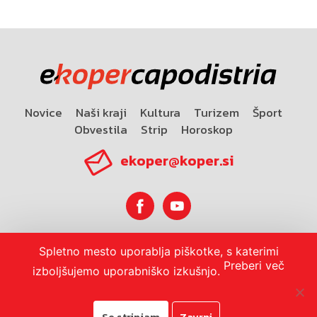
Novice
Naši kraji
Kultura
Turizem
Šport
Obvestila
Strip
Horoskop
ekoper@koper.si
Spletno mesto uporablja piškotke, s katerimi
Horoskop
Preberi več
izboljšujemo uporabniško izkušnjo.
Se strinjam
Zavrni