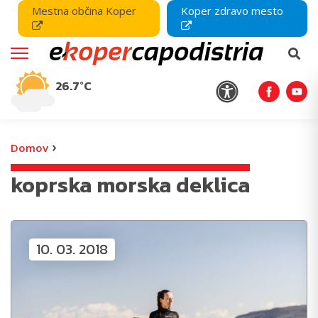
Mestna občina Koper
Koper zdravo mesto
26.7°C
›
Domov
koprska morska deklica
10. 03. 2018