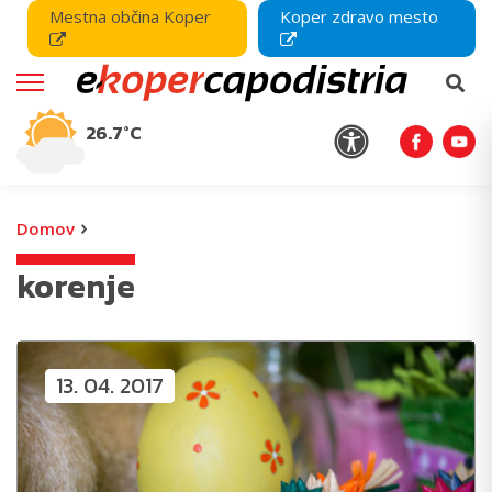
Mestna občina Koper
Koper zdravo mesto
26.7°C
›
Domov
korenje
13. 04. 2017