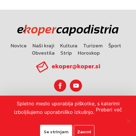
Novice
Naši kraji
Kultura
Turizem
Šport
Obvestila
Strip
Horoskop
ekoper@koper.si
Spletno mesto uporablja piškotke, s katerimi
Horoskop
Preberi več
izboljšujemo uporabniško izkušnjo.
Se strinjam
Zavrni