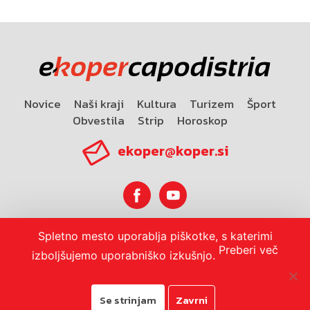
Novice
Naši kraji
Kultura
Turizem
Šport
Obvestila
Strip
Horoskop
ekoper@koper.si
Spletno mesto uporablja piškotke, s katerimi
Horoskop
Preberi več
izboljšujemo uporabniško izkušnjo.
Se strinjam
Zavrni