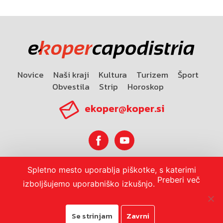
Novice
Naši kraji
Kultura
Turizem
Šport
Obvestila
Strip
Horoskop
ekoper@koper.si
Spletno mesto uporablja piškotke, s katerimi
Horoskop
Preberi več
izboljšujemo uporabniško izkušnjo.
Se strinjam
Zavrni