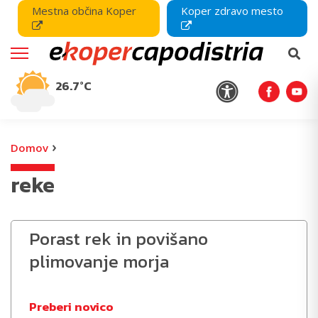
Mestna občina Koper
Koper zdravo mesto
26.7°C
›
Domov
reke
Porast rek in povišano
plimovanje morja
Preberi novico