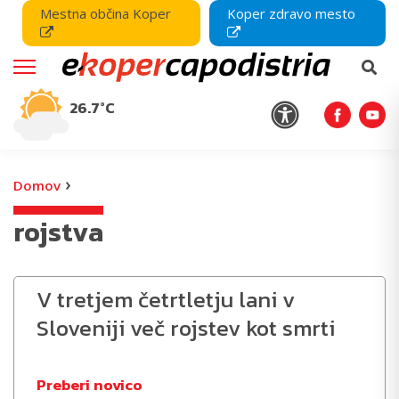
Mestna občina Koper
Koper zdravo mesto
26.7°C
›
Domov
rojstva
V tretjem četrtletju lani v
Sloveniji več rojstev kot smrti
Preberi novico