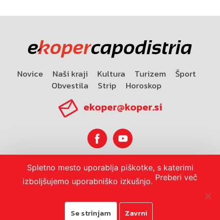
Novice
Naši kraji
Kultura
Turizem
Šport
Obvestila
Strip
Horoskop
ekoper@koper.si
Spletno mesto uporablja piškotke, s katerimi
Horoskop
Preberi več
izboljšujemo uporabniško izkušnjo.
Se strinjam
Zavrni