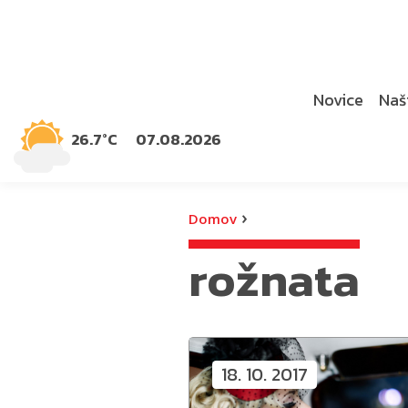
Novice
Naši
26.7°C
07.08.2026
›
Domov
rožnata
18. 10. 2017