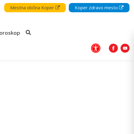
Mestna občina Koper
Koper zdravo mesto
oroskop