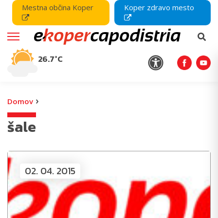
Mestna občina Koper
Koper zdravo mesto
26.7°C
›
Domov
šale
02. 04. 2015