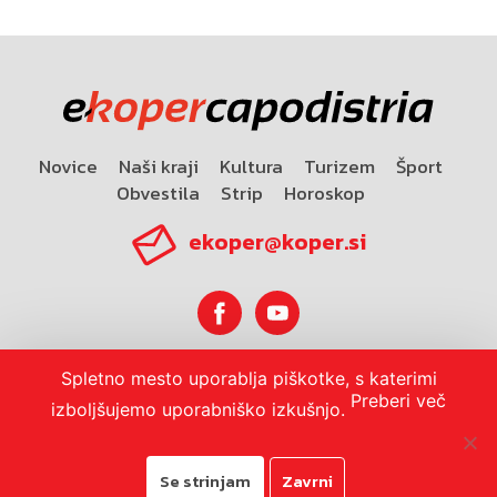
Novice
Naši kraji
Kultura
Turizem
Šport
Obvestila
Strip
Horoskop
ekoper@koper.si
Spletno mesto uporablja piškotke, s katerimi
Horoskop
Preberi več
izboljšujemo uporabniško izkušnjo.
Se strinjam
Zavrni