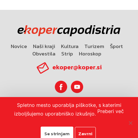
Novice
Naši kraji
Kultura
Turizem
Šport
Obvestila
Strip
Horoskop
ekoper@koper.si
Spletno mesto uporablja piškotke, s katerimi
Horoskop
Preberi več
izboljšujemo uporabniško izkušnjo.
Se strinjam
Zavrni