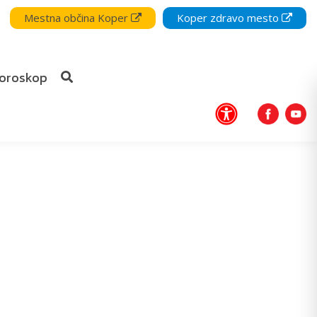
Mestna občina Koper
Koper zdravo mesto
oroskop