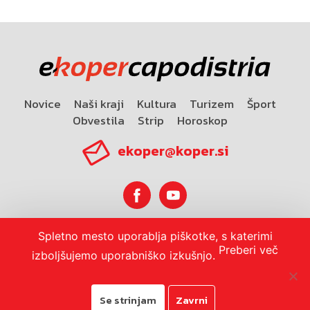
Novice
Naši kraji
Kultura
Turizem
Šport
Obvestila
Strip
Horoskop
ekoper@koper.si
Spletno mesto uporablja piškotke, s katerimi
Horoskop
Preberi več
izboljšujemo uporabniško izkušnjo.
Se strinjam
Zavrni