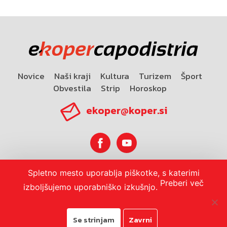
Novice
Naši kraji
Kultura
Turizem
Šport
Obvestila
Strip
Horoskop
ekoper@koper.si
Spletno mesto uporablja piškotke, s katerimi
Horoskop
Preberi več
izboljšujemo uporabniško izkušnjo.
Se strinjam
Zavrni