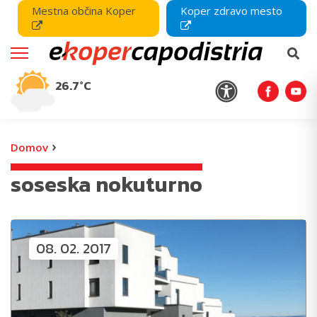
Mestna občina Koper
Koper zdravo mesto
26.7°C
›
Domov
soseska nokuturno
08. 02. 2017