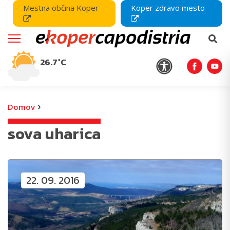
Mestna občina Koper
Koper zdravo mesto
26.7°C
›
Domov
sova uharica
22. 09. 2016