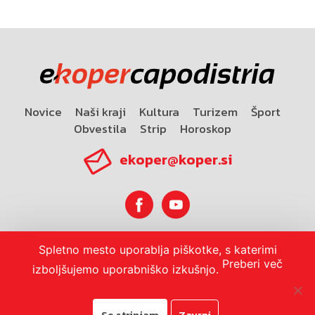
Novice
Naši kraji
Kultura
Turizem
Šport
Obvestila
Strip
Horoskop
ekoper@koper.si
Spletno mesto uporablja piškotke, s katerimi
Horoskop
Preberi več
izboljšujemo uporabniško izkušnjo.
Se strinjam
Zavrni