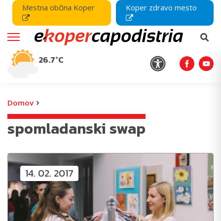
Mestna občina Koper
Koper zdravo mesto
26.7°C
›
Domov
spomladanski swap
14. 02. 2017