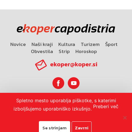
Novice
Naši kraji
Kultura
Turizem
Šport
Obvestila
Strip
Horoskop
ekoper@koper.si
Spletno mesto uporablja piškotke, s katerimi
Horoskop
Preberi več
izboljšujemo uporabniško izkušnjo.
Se strinjam
Zavrni