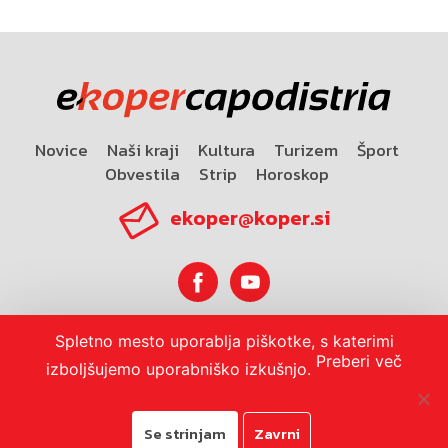
Novice
Naši kraji
Kultura
Turizem
Šport
Obvestila
Strip
Horoskop
ekoper@koper.si
Spletno mesto uporablja piškotke, s katerimi
Horoskop
Preberi več
izboljšujemo uporabniško izkušnjo.
Se strinjam
Zavrni