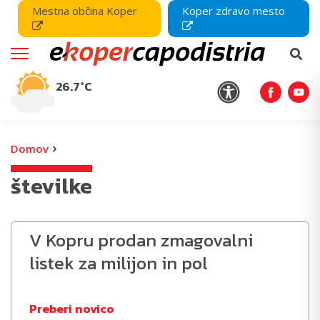
Mestna občina Koper
Koper zdravo mesto
26.7°C
›
Domov
številke
V Kopru prodan zmagovalni
listek za milijon in pol
Preberi novico