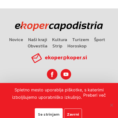
Novice
Naši kraji
Kultura
Turizem
Šport
Obvestila
Strip
Horoskop
ekoper@koper.si
Spletno mesto uporablja piškotke, s katerimi
Horoskop
Preberi več
izboljšujemo uporabniško izkušnjo.
Se strinjam
Zavrni