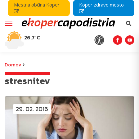
Mestna občina Koper
Koper zdravo mesto
26.7°C
›
Domov
stresnitev
29. 02. 2016