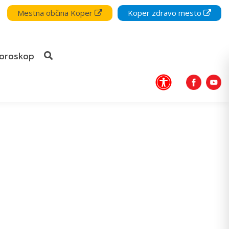
Mestna občina Koper
Koper zdravo mesto
oroskop