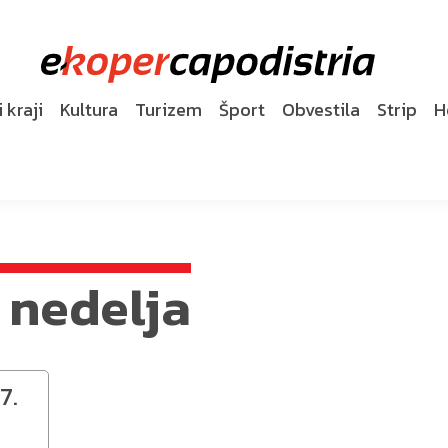
 kraji
Kultura
Turizem
Šport
Obvestila
Strip
H
 nedelja
7.