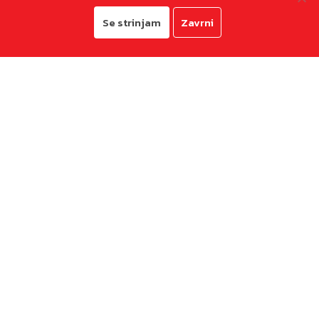
Se strinjam
Zavrni
© 2026
Mestna občina Koper
Pravno obvestilo in zasebnost