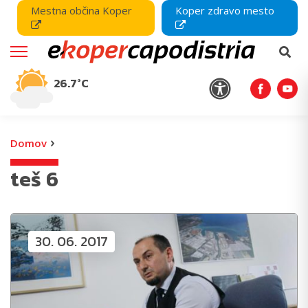
Mestna občina Koper
Koper zdravo mesto
26.7°C
›
Domov
teš 6
30. 06. 2017