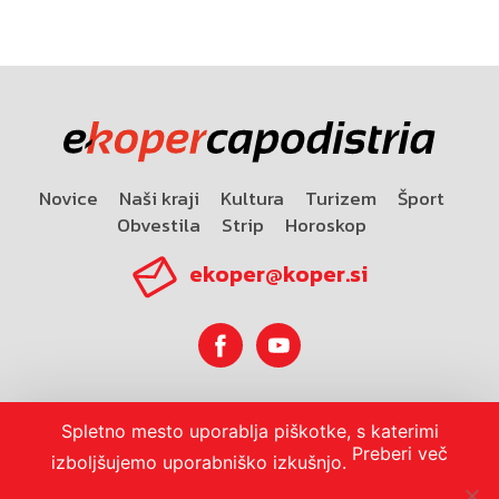
Novice
Naši kraji
Kultura
Turizem
Šport
Obvestila
Strip
Horoskop
ekoper@koper.si
Horoskop
Spletno mesto uporablja piškotke, s katerimi
Preberi več
izboljšujemo uporabniško izkušnjo.