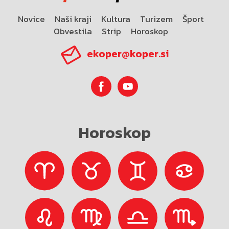
Novice
Naši kraji
Kultura
Turizem
Šport
Obvestila
Strip
Horoskop
ekoper@koper.si
Horoskop