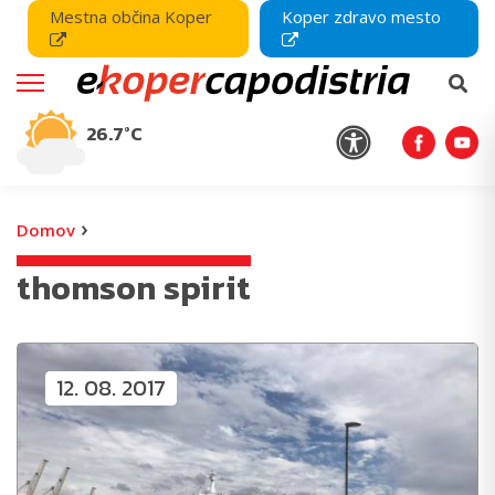
Mestna občina Koper
Koper zdravo mesto
26.7°C
›
Domov
thomson spirit
12. 08. 2017