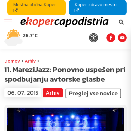
Mestna občina Koper
Koper zdravo mesto
26.7°C
›
›
Domov
Arhiv
11. MareziJazz: Ponovno uspešen pri
spodbujanju avtorske glasbe
06. 07. 2015
Arhiv
Preglej vse novice