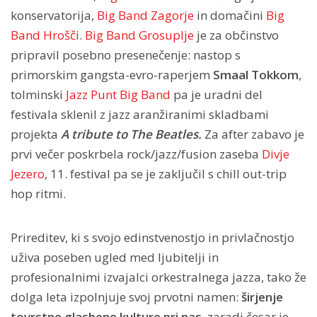
konservatorija,
Big Band Zagorje
in domačini
Big
Band Hrošči
.
Big Band Grosuplje
je za občinstvo
pripravil posebno presenečenje: nastop s
primorskim gangsta-evro-raperjem
Smaal Tokkom
,
tolminski
Jazz Punt Big Band
pa je uradni del
festivala sklenil z jazz aranžiranimi skladbami
projekta
A tribute to The Beatles.
Za after zabavo je
prvi večer poskrbela rock/jazz/fusion zaseba
Divje
Jezero
, 11. festival pa se je zaključil s chill out-trip
hop ritmi.
Prireditev, ki s svojo edinstvenostjo in privlačnostjo
uživa poseben ugled med ljubitelji in
profesionalnimi izvajalci orkestralnega jazza, tako že
dolga leta izpolnjuje svoj prvotni namen:
širjenje
tovrstne glasbene kulture pri nas
, zaradi česar je