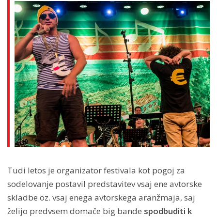
Tudi letos je organizator festivala kot pogoj za
sodelovanje postavil predstavitev vsaj ene avtorske
skladbe oz. vsaj enega avtorskega aranžmaja, saj
želijo predvsem domače big bande
spodbuditi k