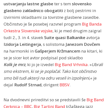
ustvarjanju lastne glasbe
ter s tem
slovensko
glasbeno zakladnico obogatiti
z bolj pestrimi in
izvirnimi skladbami za tovrstne glasbene zasedbe.
Občinstvo je še posebej razvnel program
Big Banda
Orkestra Slovenske vojske
, ki je med drugim zaigral
tudi 2., 3. in 4. stavek
Suite quasi Balkanike
avtorja
Izidorja Leitingerja
, s solistoma
Janezom Dovčem
na harmoniki in
Gašperjem Kržmancem
na kitari, ki
se je sicer kot avtor podpisal pod skladbo
Kolk je mrz
, ki jo je izvedel
Big Band Vrhnika
. »
Ubrali
smo ekstrem, ki se je poplačal. Tako kot občinstvo
smo bili tudi akterji na odru veseli in izpolnjeni,
« je
dejal
Rudolf Strnad
, dirigent
BBSV
.
Na dvodnevni prireditvi so se predstavili še
Big Band
Cerknica – BBC
,
Big Tartini Band
tržaškega jazz