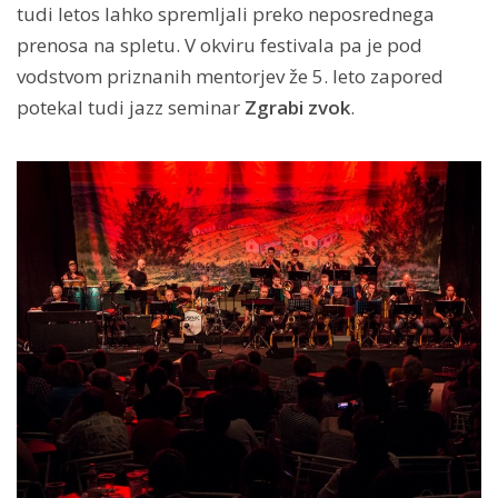
tudi letos lahko spremljali preko neposrednega
prenosa na spletu. V okviru festivala pa je pod
vodstvom priznanih mentorjev že 5. leto zapored
potekal tudi jazz seminar
Zgrabi zvok
.