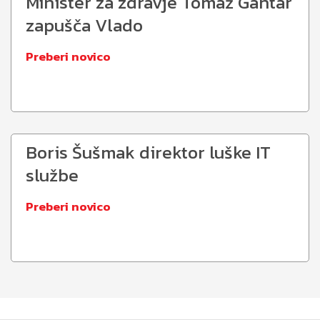
Minister za zdravje Tomaž Gantar
zapušča Vlado
Preberi novico
Boris Šušmak direktor luške IT
službe
Preberi novico