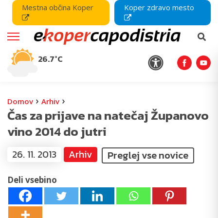
Mestna občina Koper
Koper zdravo mesto
26.7°C
›
›
Domov
Arhiv
Čas za prijave na natečaj Županovo
vino 2014 do jutri
26. 11. 2013
Arhiv
Preglej vse novice
Deli vsebino