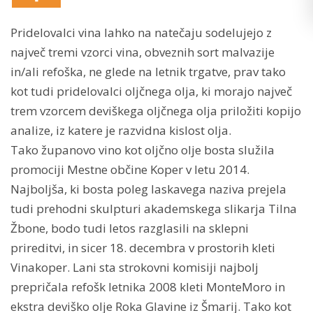
Pridelovalci vina lahko na natečaju sodelujejo z
največ tremi vzorci vina, obveznih sort malvazije
in/ali refoška, ne glede na letnik trgatve, prav tako
kot tudi pridelovalci oljčnega olja, ki morajo največ
trem vzorcem deviškega oljčnega olja priložiti kopijo
analize, iz katere je razvidna kislost olja.
Tako županovo vino kot oljčno olje bosta služila
promociji Mestne občine Koper v letu 2014.
Najboljša, ki bosta poleg laskavega naziva prejela
tudi prehodni skulpturi akademskega slikarja Tilna
Žbone, bodo tudi letos razglasili na sklepni
prireditvi, in sicer 18. decembra v prostorih kleti
Vinakoper. Lani sta strokovni komisiji najbolj
prepričala refošk letnika 2008 kleti MonteMoro in
ekstra deviško olje Roka Glavine iz Šmarij. Tako kot