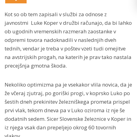
Kot so ob tem zapisali v službi za odnose z
javnostmi Luke Koper v družbi računajo, da bi lahko
ob ugodnih vremenskih razmerah zaostanke v
odpremi tovora nadoknadili v naslednjih dveh
tednih, vendar je treba v poštev vzeti tudi omejitve
na avstrijskih progah, na katerih je prav tako nastala
precejšnja gmotna škoda.
Nekoliko optimizma pa je vsekakor vlila novica, da je
že včeraj zjutraj, po goriški progi, v koprsko Luko po
šestih dneh prekinitev železniškega prometa prispel
prvi vlak, tekom dneva pa v Luko oziroma iz nje še
dodatnih sedem. Sicer Slovenske železnice v Koper in
iz njega vsak dan prepeljejo okrog 60 tovornih
vlakov.