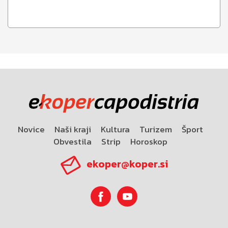
Novice
Naši kraji
Kultura
Turizem
Šport
Obvestila
Strip
Horoskop
ekoper@koper.si