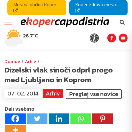
Mestna občina Koper
Koper zdravo mesto
26.7°C
›
›
Domov
Arhiv
Dizelski vlak sinoči odprl progo
med Ljubljano in Koprom
07. 02. 2014
Arhiv
Preglej vse novice
Deli vsebino