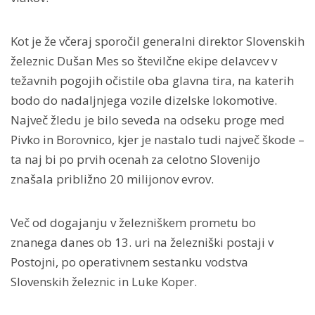
Kot je že včeraj sporočil generalni direktor Slovenskih
železnic Dušan Mes so številčne ekipe delavcev v
težavnih pogojih očistile oba glavna tira, na katerih
bodo do nadaljnjega vozile dizelske lokomotive.
Največ žledu je bilo seveda na odseku proge med
Pivko in Borovnico, kjer je nastalo tudi največ škode –
ta naj bi po prvih ocenah za celotno Slovenijo
znašala približno 20 milijonov evrov.
Več od dogajanju v železniškem prometu bo
znanega danes ob 13. uri na železniški postaji v
Postojni, po operativnem sestanku vodstva
Slovenskih železnic in Luke Koper.