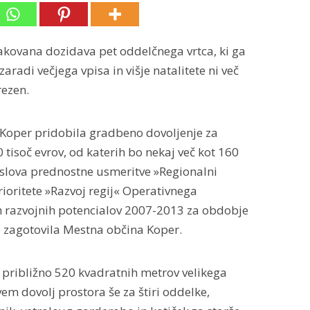
čakovana dozidava pet oddelčnega vrtca, ki ga
zaradi večjega vpisa in višje natalitete ni več
rezen.
 Koper pridobila gradbeno dovoljenje za
 tisoč evrov, od katerih bo nekaj več kot 160
naslova prednostne usmeritve »Regionalni
ioritete »Razvoj regij« Operativnega
h razvojnih potencialov 2007-2013 za obdobje
 zagotovila Mestna občina Koper.
približno 520 kvadratnih metrov velikega
vem dovolj prostora še za štiri oddelke,