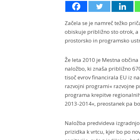
Začela se je namreč težko pri
obiskuje približno sto otrok, a 
prostorsko in programsko ust
Že leta 2010 je Mestna občina
naložbo, ki znaša približno 670
tisoč evrov financirala EU iz 
razvojni programi« razvojne pr
programa krepitve regionalni
2013-2014«, preostanek pa bo
Naložba predvideva izgradnjo 
prizidka k vrtcu, kjer bo po no