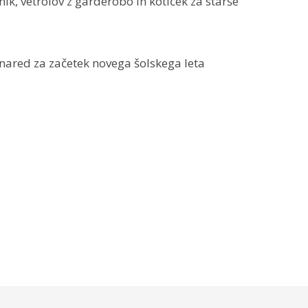
dnik, vetrolov z garderobo in kotiček za starše
nared za začetek novega šolskega leta