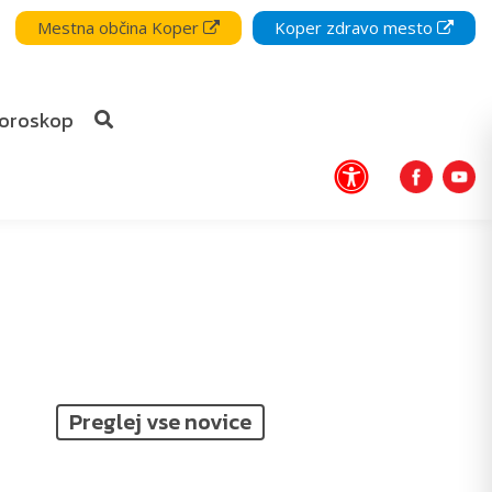
Mestna občina Koper
Koper zdravo mesto
oroskop
Preglej vse novice