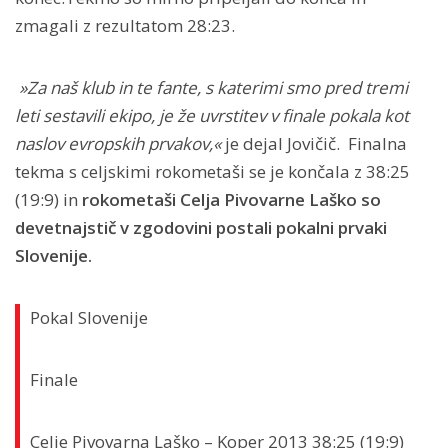
zmagali z rezultatom 28:23.
»Za naš klub in te fante, s katerimi smo pred tremi
leti sestavili ekipo, je že uvrstitev v finale pokala kot
naslov evropskih prvakov,«
je dejal Jovičič. Finalna
tekma s celjskimi rokometaši se je končala z 38:25
(19:9) in
rokometaši Celja Pivovarne Laško so
devetnajstič v zgodovini postali pokalni prvaki
Slovenije.
Pokal Slovenije
Finale
Celje Pivovarna Laško – Koper 2013 38:25 (19:9)