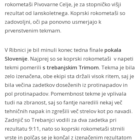
rokometaši Pivovarne Celje, je za stopničko višji
rezultat od lanskoletnega. Koprski rokometaši so
zadovoljni, oči pa ponovno usmerjajo k
prvenstvenim tekmam.
V Ribnici je bil minuli konec tedna finale
pokala
Slovenije
. Najprej so se koprski rokometaši v napeti
tekmi pomerili
s trebanjskim Trimom
. Tekma je bila
zelo izenačena, obe ekipi sta držali visok ritem, saj je
bila večina zadetkov doseženih iz protinapadov in
pol protinapadov. Pomembnost tekme je vplivala
tudi na zbranost, saj so fantje naredili nekaj več
tehničnih napak in zgrešili več strelov kot po navadi.
Zadnjič so Trebanjci vodili za dva zadetka pri
rezultatu 9:11, nato so koprski rokometaši strnili
vrste in polčas se je končal z izenačenim rezultatom