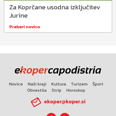
Za Koprčane usodna izključitev
Jurine
Preberi novico
Novice
Naši kraji
Kultura
Turizem
Šport
Obvestila
Strip
Horoskop
ekoper@koper.si