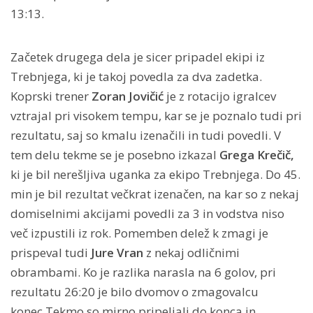
13:13.
Začetek drugega dela je sicer pripadel ekipi iz
Trebnjega, ki je takoj povedla za dva zadetka.
Koprski trener
Zoran Jovičić
je z rotacijo igralcev
vztrajal pri visokem tempu, kar se je poznalo tudi pri
rezultatu, saj so kmalu izenačili in tudi povedli. V
tem delu tekme se je posebno izkazal
Grega Krečič,
ki je bil nerešljiva uganka za ekipo Trebnjega. Do 45.
min je bil rezultat večkrat izenačen, na kar so z nekaj
domiselnimi akcijami povedli za 3 in vodstva niso
več izpustili iz rok. Pomemben delež k zmagi je
prispeval tudi
Jure Vran
z nekaj odličnimi
obrambami. Ko je razlika narasla na 6 golov, pri
rezultatu 26:20 je bilo dvomov o zmagovalcu
konec.Tekmo so mirno pripeljali do konca in