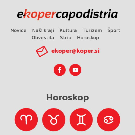
Novice
Naši kraji
Kultura
Turizem
Šport
Obvestila
Strip
Horoskop
ekoper@koper.si
Horoskop