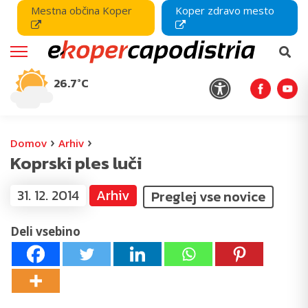
Mestna občina Koper
Koper zdravo mesto
26.7°C
›
›
Domov
Arhiv
Koprski ples luči
31. 12. 2014
Arhiv
Preglej vse novice
Deli vsebino