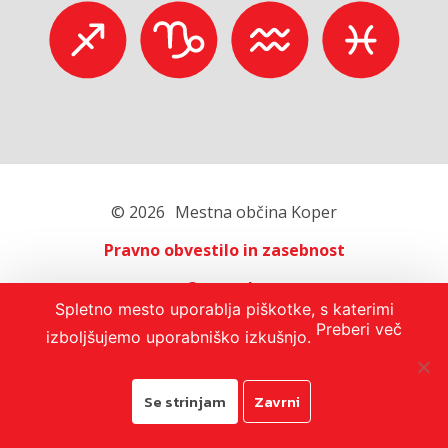
© 2026
Mestna občina Koper
Pravno obvestilo in zasebnost
O portalu
Spletno mesto uporablja piškotke, s katerimi
Oglaševanje
Preberi več
izboljšujemo uporabniško izkušnjo.
Izjava o dostopnosti
Se strinjam
Zavrni
Avtorji:
Emigma