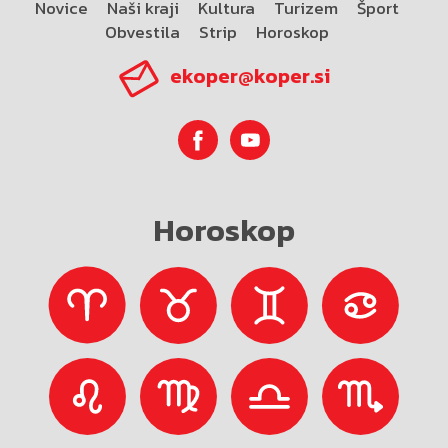
Novice
Naši kraji
Kultura
Turizem
Šport
Obvestila
Strip
Horoskop
ekoper@koper.si
Horoskop