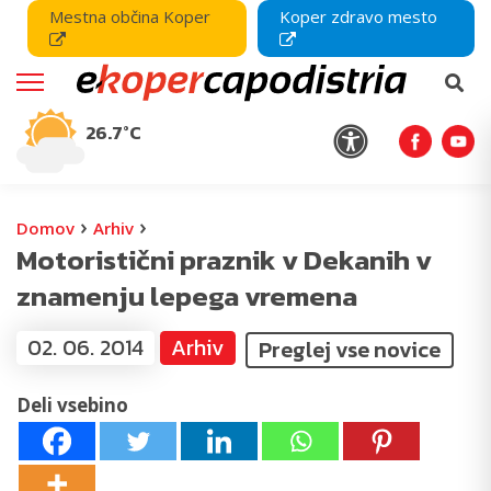
Mestna občina Koper
Koper zdravo mesto
26.7°C
›
›
Domov
Arhiv
Motoristični praznik v Dekanih v
znamenju lepega vremena
02. 06. 2014
Arhiv
Preglej vse novice
Deli vsebino