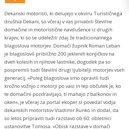
Dekanski motoristi, ki delujejo v okviru Turističnega
društva Dekani, so včeraj v vas privabili številne
domačine in motoristične navdušence iz drugih
krajev, ki so se udeležili zdaj že tradicionalnega
blagoslova motorjev. Domači župnik Roman Leban
je blagoslovil približno 200 jeklenih konjičkov na
dveh kolesih in njihove lastnike, dogodek pa so
pospremili tudi številni drugi ljubitelji motorjev vseh
generacij. »Poleg blagoslova smo opravili tudi
krožno vožnjo z motorji po vasi in lep občutek je, ko
te domačini pozdravljajo, ti mahajo z balkonov in
oken«, je včeraj za portal ekoper.si povedal vodja
dekanskih motoristov Vladimir Runko in dodal, da
so letos pripravili tudi razstavo ob 60. obletnici
ustanovitve Tomosa. »Obisk razstave v domači