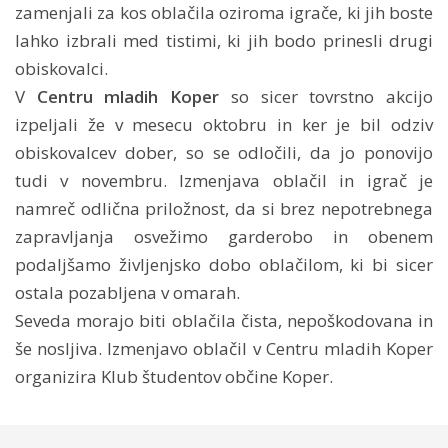
zamenjali za kos oblačila oziroma igrače, ki jih boste
lahko izbrali med tistimi, ki jih bodo prinesli drugi
obiskovalci.
V
Centru mladih Koper
so sicer tovrstno akcijo
izpeljali že v mesecu oktobru in ker je bil odziv
obiskovalcev dober, so se odločili, da jo ponovijo
tudi v novembru. Izmenjava oblačil in igrač je
namreč odlična priložnost, da si brez nepotrebnega
zapravljanja osvežimo garderobo in obenem
podaljšamo življenjsko dobo oblačilom, ki bi sicer
ostala pozabljena v omarah.
Seveda morajo biti oblačila čista, nepoškodovana in
še nosljiva. Izmenjavo oblačil v Centru mladih Koper
organizira Klub študentov občine Koper.