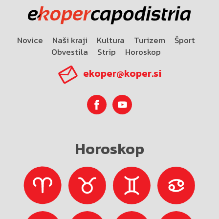
Novice
Naši kraji
Kultura
Turizem
Šport
Obvestila
Strip
Horoskop
ekoper@koper.si
Horoskop