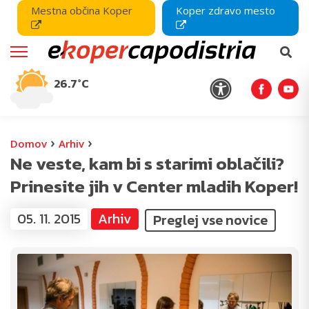
Mestna občina Koper
Koper zdravo mesto
26.7°C
›
›
Domov
Arhiv
Ne veste, kam bi s starimi oblačili?
Prinesite jih v Center mladih Koper!
05. 11. 2015
Arhiv
Preglej vse novice