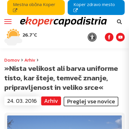
Mestna občina Koper
Koper zdravo mesto
26.7°C
›
›
Domov
Arhiv
»Nista velikost ali barva uniforme
tisto, kar šteje, temveč znanje,
pripravljenost in veliko srce«
24. 03. 2016
Arhiv
Preglej vse novice