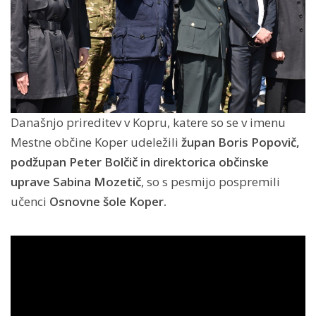
Današnjo prireditev v Kopru, katere so se v imenu
Mestne občine Koper udeležili
župan Boris Popovič,
podžupan Peter Bolčič in direktorica občinske
uprave Sabina Mozetič
, so s pesmijo pospremili
učenci
Osnovne šole Koper.