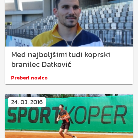
Med najboljšimi tudi koprski
branilec Datković
Preberi novico
24. 03. 2016