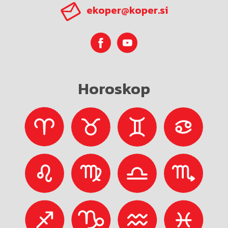
ekoper@koper.si
Horoskop