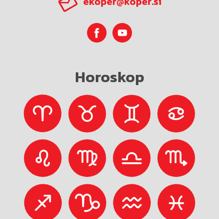
ekoper@koper.si
Horoskop