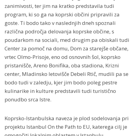
zanimivosti, ter jim na kratko predstavila tudi
program, ki so ga na koprski občini pripravili za
goste. Ti bodo tako v naslednjih dneh spoznali
različna področja delovanja koprske občine, s
poudarkom na sociali, med drugim pa obiskali tudi
Center za pomoč na domu, Dom za starejše občane,
vrtec Olmo-Prisoje, eno od osnovnih šol, koprsko
pristanišče, Areno Bonifika, oba stadiona, Krizni
center, Mladinsko letovišče Debeli Rtič, mudili pa se
bodo tudi v zaledju, kjer jim bodo poleg pestre
kulinarike in kulture predstavili tudi turistično
ponudbo srca Istre.
Koprsko-Istanbulska naveza je plod sodelovanja pri
projektu Istanbul On the Path to EU, katerega cilj je
omogočiti lokalnim oblastem v Istanbulu