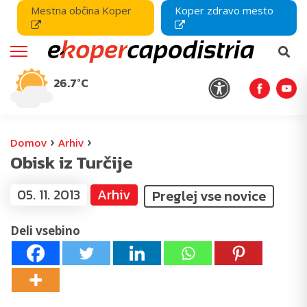
Mestna občina Koper
Koper zdravo mesto
26.7°C
›
›
Domov
Arhiv
Obisk iz Turčije
05. 11. 2013
Arhiv
Preglej vse novice
Deli vsebino