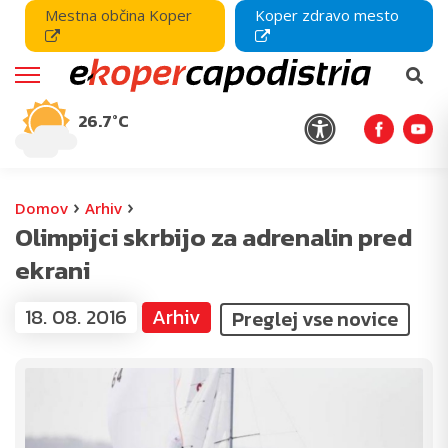
Mestna občina Koper
Koper zdravo mesto
26.7°C
›
›
Domov
Arhiv
Olimpijci skrbijo za adrenalin pred
ekrani
18. 08. 2016
Arhiv
Preglej vse novice