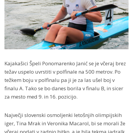
Kajakašici Špeli Ponomarenko Janić se je včeraj brez
težav uspelo uvrstiti v polfinale na 500 metrov. Po
težkem boju v polfinalu pa ji je za las ušel boj v
finalu A. Tako se bo danes borila v finalu B, in sicer
za mesto med 9. in 16. pozicijo.
Največji slovenski osmoljenki letošnjih olimpijskih
iger, Tina Mrak in Veronika Macarol, bi se morali že
včeraj podati v zadnjo bitko, a je bila tekma jadralk