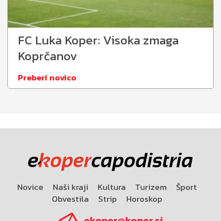
FC Luka Koper: Visoka zmaga
Koprčanov
Preberi novico
Novice
Naši kraji
Kultura
Turizem
Šport
Obvestila
Strip
Horoskop
ekoper@koper.si