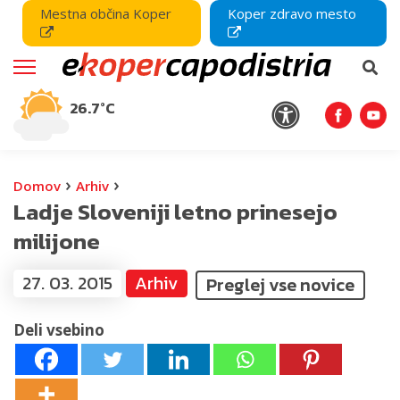
Mestna občina Koper
Koper zdravo mesto
26.7°C
›
›
Domov
Arhiv
Ladje Sloveniji letno prinesejo
milijone
27. 03. 2015
Arhiv
Preglej vse novice
Deli vsebino