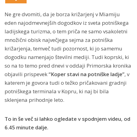
Ne gre dvomiti, da je borza križarjenj v Miamiju
eden najodmevnejših dogodkov iz sveta potniškega
ladijskega turizma, o tem priča ne samo vsakoletni
množični obisk največjega sejma za potniška
križarjenja, temveč tudi pozornost, ki jo samemu
dogodku namenjajo številni mediji. Tudi koprski, ki
so na to temo pred dnevi v oddaji Primorska kronika
objavili prispevek
“Koper stavi na potniške ladje”
, v
katerem je govora tudi o težko pričakovani gradnji
potniškega terminala v Kopru, ki naj bi bila
sklenjena prihodnje leto.
To in še več si lahko ogledate v spodnjem videu, od
6.45 minute dalje.