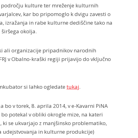
a področju kulture ter mreženje kulturnih
varjalcev, kar bo pripomoglo k dvigu zavesti o
 izražanja in rabe kulturne dediščine tako na
 širšega okolja.
i ali organizacije pripadnikov narodnih
J v Obalno-kraški regiji prijavijo do vključno
inkubator si lahko ogledate
tukaj
.
 bo v torek, 8. aprila 2014, v e-Kavarni PiNA
bo potekal v obliki okrogle mize, na kateri
, ki se ukvarjajo z manjšinsko problematiko,
 udejstvovanja in kulturne produkcije)