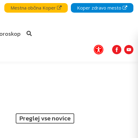
Mestna občina Koper
Koper zdravo mesto
oroskop
Preglej vse novice