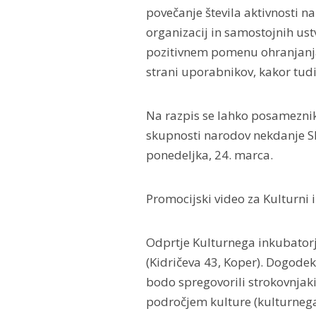
povečanje števila aktivnosti n
organizacij in samostojnih ust
pozitivnem pomenu ohranjanja,
strani uporabnikov, kakor tudi
Na razpis se lahko posameznik
skupnosti narodov nekdanje SFR
ponedeljka, 24. marca.
Promocijski video za Kulturni 
Odprtje Kulturnega inkubatorja
(Kidričeva 43, Koper). Dogodek 
bodo spregovorili strokovnjaki
področjem kulture (kulturnega