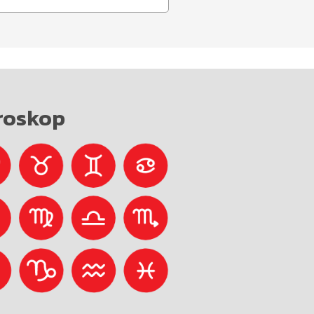
roskop