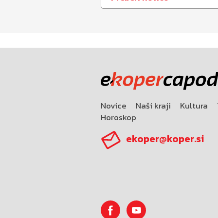
Novice
Naši kraji
Kultura
Horoskop
ekoper@koper.si