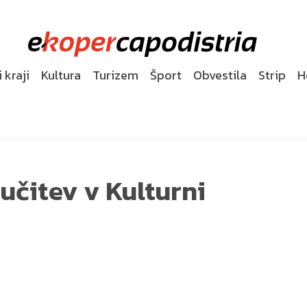
 kraji
Kultura
Turizem
Šport
Obvestila
Strip
H
jučitev v Kulturni