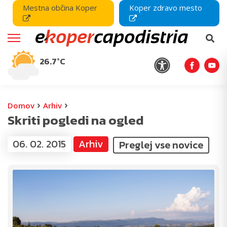
Mestna občina Koper
Koper zdravo mesto
26.7°C
›
›
Domov
Arhiv
Skriti pogledi na ogled
06. 02. 2015
Arhiv
Preglej vse novice