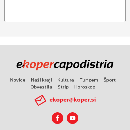
Novice
Naši kraji
Kultura
Turizem
Šport
Obvestila
Strip
Horoskop
ekoper@koper.si