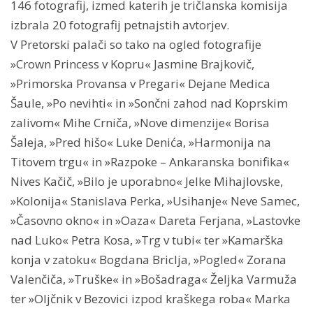
146 fotografij, izmed katerih je tričlanska komisija
izbrala 20 fotografij petnajstih avtorjev.
V Pretorski palači so tako na ogled fotografije
»Crown Princess v Kopru« Jasmine Brajkovič,
»Primorska Provansa v Pregari« Dejane Medica
Šaule, »Po nevihti« in »Sončni zahod nad Koprskim
zalivom« Mihe Crniča, »Nove dimenzije« Borisa
Šaleja, »Pred hišo« Luke Denića, »Harmonija na
Titovem trgu« in »Razpoke – Ankaranska bonifika«
Nives Kačič, »Bilo je uporabno« Jelke Mihajlovske,
»Kolonija« Stanislava Perka, »Usihanje« Neve Samec,
»Časovno okno« in »Oaza« Dareta Ferjana, »Lastovke
nad Luko« Petra Kosa, »Trg v tubi« ter »Kamarška
konja v zatoku« Bogdana Briclja, »Pogled« Zorana
Valenčiča, »Truške« in »Bošadraga« Željka Varmuža
ter »Oljčnik v Bezovici izpod kraškega roba« Marka